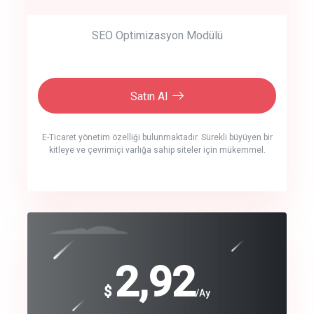
SEO Optimizasyon Modülü
Satın Al
E-Ticaret yönetim özelliği bulunmaktadır. Sürekli büyüyen bir
kitleye ve çevrimiçi varlığa sahip siteler için mükemmel.
crm auto cync
click to call back
240
2,92
$
$
/year
/Ay
track energy costs