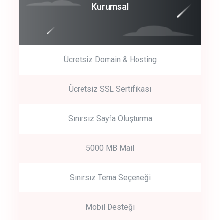
Coroprate
Kurumsal
predictive dialing
Ücretsiz Domain & Hosting
Get Started
Ücretsiz SSL Sertifikası
Start by trying our service for 30 days free trial no credit card
required.
Sınırsız Sayfa Oluşturma
5000 MB Mail
Sınırsız Tema Seçeneği
Mobil Desteği