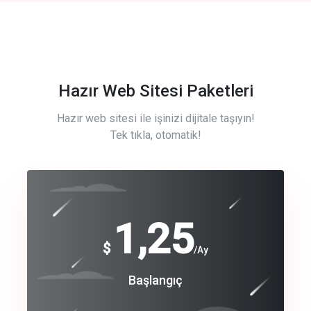
Hazır Web Sitesi Paketleri
Hazır web sitesi ile işinizi dijitale taşıyın!
Tek tıkla, otomatik!
Free
1,25
$
/Ay
Basic
Başlangıç