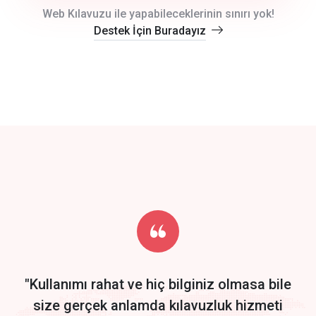
crm auto cync
Web Kılavuzu ile yapabileceklerinin sınırı yok!
Destek İçin Buradayız
click to call back
track energy costs
predictive dialing
Get Started
Start by trying our service for 30 days free trial no credit card
required.
"Kullanımı rahat ve hiç bilginiz olmasa bile
size gerçek anlamda kılavuzluk hizmeti