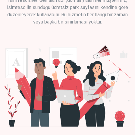
isimTescil.net 'den alan adı (domain) alan her müşterimiz,
isimtescilin sunduğu ücretsiz park sayfasını kendine göre
düzenleyerek kullanabilir. Bu hizmetin her hangi bir zaman
veya başka bir sınırlaması yoktur.